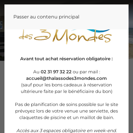
Passer au contenu principal
THALASSO DES 3 MONDES
Avant tout achat réservation obligatoire :
Au
02 31 97 32 22
ou par mail :
Découvrez les soins
accueil@thalassodes3mondes.com
(sauf pour les bons cadeaux à réservation
Thalasso à la carte
ultérieure faite par le bénéficiaire du bon)
Pas de planification de soins possible sur le site
prévoyez lors de votre venue une serviette, des
claquettes de piscine et un maillot de bain.
Thalasso
Accès aux 3 espaces obligatoire en week-end
.