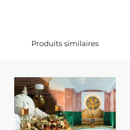
figues
et
dattes
Produits similaires