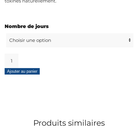
toxines naturellement.
Nombre de jours
quantité
de
Cure
Ajouter au panier
Poids
Forme
Produits similaires