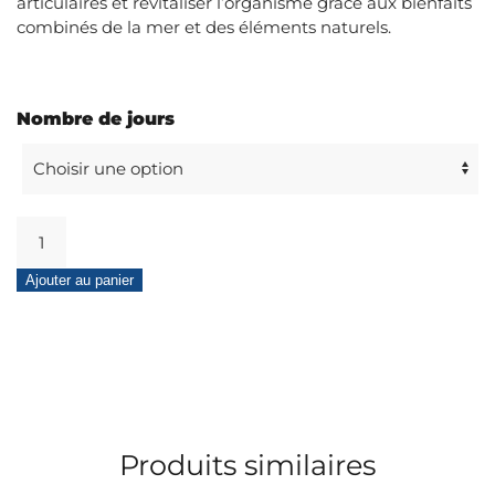
articulaires et revitaliser l’organisme grâce aux bienfaits
combinés de la mer et des éléments naturels.
Nombre de jours
quantité
de
Cure
Ajouter au panier
spécial
dos
Produits similaires